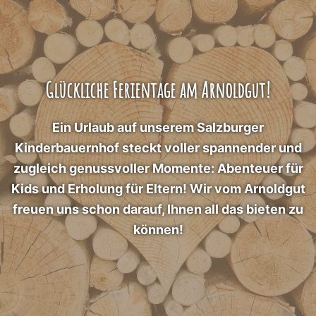
Glückliche Ferientage am Arnoldgut!
Ein Urlaub auf unserem Salzburger
Kinderbauernhof steckt voller spannender und
zugleich genussvoller Momente: Abenteuer für
Kids und Erholung für Eltern! Wir vom Arnoldgut
freuen uns schon darauf, Ihnen all das bieten zu
können!