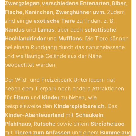
Zwergziegen, verschiedene Entenarten, Biber,
Fische, Kaninchen, Zwerghühner uvm.
Zudem
sind einige
exotische Tiere
zu finden, z. B.
Nandus
und
Lamas
, aber auch
schottische
Hochlandrinder
und
Mufflons
. Die Tiere können
bei einem Rundgang durch das naturbelassene
und weitläufige Gelände aus der Nähe
beobachtet werden.
Der Wild- und Freizeitpark Untertauern hat
neben dem Tierpark noch andere Attraktionen
für
Eltern
und
Kinder
zu bieten, wie
beispielsweise den
Kinderspielbereich
. Das
Kinder-Abenteuerland
mit
Schaukeln,
Pfahlhaus, Rutsche
sowie einem
Streichelzoo
mit
Tieren zum Anfassen
und einem
Bummelzug