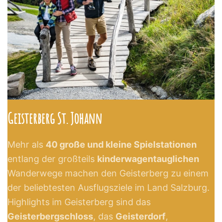
Geisterberg St. Johann
Mehr als
40 große und kleine Spielstationen
entlang der großteils
kinderwagentauglichen
Wanderwege machen den Geisterberg zu einem
der beliebtesten Ausflugsziele im Land Salzburg.
Highlights im Geisterberg sind das
Geisterbergschloss
, das
Geisterdorf
,