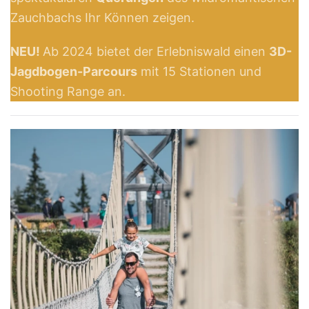
Zauchbachs Ihr Können zeigen.
NEU!
Ab 2024 bietet der Erlebniswald einen
3D-
Jagdbogen-Parcours
mit 15 Stationen und
Shooting Range an.