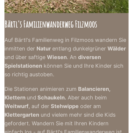
Bärtl's Familienwanderweg Filzmoos
Auf Bärtl's Familienweg in Filzmoos wandern Sie
inmitten der
Natur
entlang dunkelgrüner
Wälder
und über saftige
Wiesen
. An
diversen
Spielstationen
können Sie und Ihre Kinder sich
so richtig austoben.
Die Stationen animieren zum
Balancieren,
Klettern
und
Schaukeln.
Aber auch beim
Weitwurf
, auf der
Stehwippe
oder am
Klettergarten
und vielem mehr sind die Kids
gefordert. Wandern Sie mit Ihren Kindern
einfach los - auf Bärtl's Familienwanderweg ist