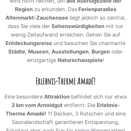
wird nicht reichen, um
alle Ausflugsziele der
Region
zu erkunden. Das
Ferienparadies
Altenmarkt-Zauchensee
liegt jedoch so zentral,
dass Sie viele der
Sehenswürdigkeiten
mit nur
wenig Zeitaufwand erreichen. Gehen Sie auf
Entdeckungsreise
und besuchen Sie charmante
Städte
,
Museen
,
Ausstellungen
,
Burgen
oder
einzigartige
Naturschauspiele
!
Erlebnis-Therme Amadé!
Eine besondere
Attraktion
befindet sich nur etwa
3 km vom Arnoldgut
entfernt: Die
Erlebnis-
Therme Amadé!
11 Becken, 3 Rutschen und eine
Saunalandschaft garantieren Entspannung,
Erholung aber auch Fun für kleine Wasserratten!