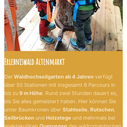
Erlebniswald Altenmarkt
Der
Waldhochseilgarten ab 4 Jahren
verfügt
über 50 Stationen mit insgesamt 6 Parcours in
bis zu
9 m Höhe
. Rund zwei Stunden dauert es,
bis Sie alles gemeistert haben. Hier können Sie
unter Baumkronen über
Stahlseile
,
Rutschen
,
Seilbrücken
und
Holzstege
und mehrmals bei
spektakulären
Querungen
des wildromantischen