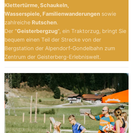
Klettertürme, Schaukeln,
Wasserspiele, Familienwanderungen
sowie
zahlreiche
Rutschen
.
Der "
Geisterbergzug
", ein Traktorzug, bringt Sie
bequem einen Teil der Strecke von der
Bergstation der Alpendorf-Gondelbahn zum
Zentrum der Geisterberg-Erlebniswelt.